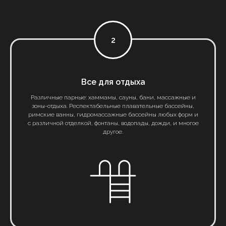
2
Все для отдыха
Различные парные: хаммамы, сауны, бани, массажные и
зоны-отдыха. Респектабельные плавательные бассейны,
римские ванны, гидромассажные бассейны любых форм и
с различной отделкой, фонтаны, водопады, дожди, и многое
другое.